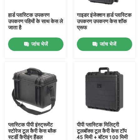
हार्ड प्लास्टिक उपकरण
गाइडर इंजेक्शन हार्ड प्लास्टिक
उत्पाद
उपकरण पहियों के साथ केस ले
उपकरण उपकरण केस शॉक
जाता है
प्रूफ
वीडियो
जांच भेजें
जांच भेजें
गिटार रैक केस
उथला रैक केस
फ्लाइट रैक केस
रैक माउंट केस
प्लास्टिक पीपी इंस्ट्रूमेंट
पीपी प्लास्टिक मिलिट्री
स्टोरेज टूल कैरी केस ब्लैक
टूलबॉक्स टूल कैरी केस टॉप
19 इंच रैक केस
स्टर्डी कैरीइंग हैंडल
45 मिमी + बॉटम 100 मिमी