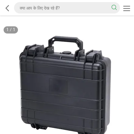
1
/
1