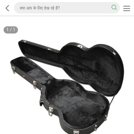
1
/
1