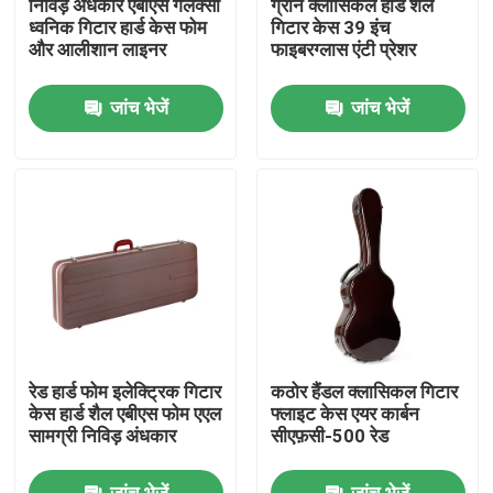
निविड़ अंधकार एबीएस गैलेक्सी
ग्रीन क्लासिकल हार्ड शेल
ध्वनिक गिटार हार्ड केस फोम
गिटार केस 39 इंच
और आलीशान लाइनर
फाइबरग्लास एंटी प्रेशर
हमारे बारे में
जांच भेजें
जांच भेजें
कारखाना भ्रमण
गुणवत्ता नियंत्रण
संपर्क करें
समाचार
रेड हार्ड फोम इलेक्ट्रिक गिटार
कठोर हैंडल क्लासिकल गिटार
मामलों
केस हार्ड शैल एबीएस फोम एएल
फ्लाइट केस एयर कार्बन
सामग्री निविड़ अंधकार
सीएफ़सी-500 रेड
गिटार रैक केस
जांच भेजें
जांच भेजें