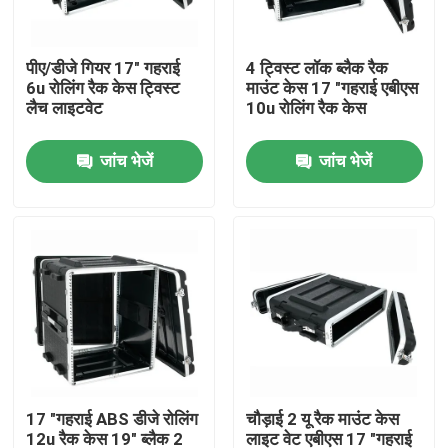
उत्पाद
पीए/डीजे गियर 17" गहराई
4 ट्विस्ट लॉक ब्लैक रैक
6u रोलिंग रैक केस ट्विस्ट
माउंट केस 17 "गहराई एबीएस
लैच लाइटवेट
10u रोलिंग रैक केस
वीडियो
जांच भेजें
जांच भेजें
गिटार रैक केस
उथला रैक केस
फ्लाइट रैक केस
रैक माउंट केस
17 "गहराई ABS डीजे रोलिंग
चौड़ाई 2 यू रैक माउंट केस
19 इंच रैक केस
12u रैक केस 19" ब्लैक 2
लाइट वेट एबीएस 17 "गहराई