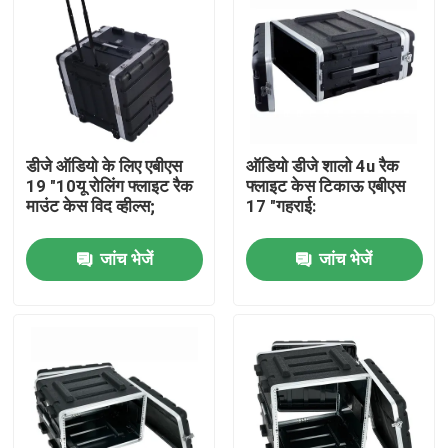
डीजे ऑडियो के लिए एबीएस
ऑडियो डीजे शालो 4u रैक
19 "10यू रोलिंग फ्लाइट रैक
फ्लाइट केस टिकाऊ एबीएस
माउंट केस विद व्हील्स;
17 "गहराई:
जांच भेजें
जांच भेजें
होम
हमारे बारे में
संपर्क