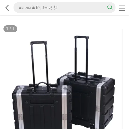
1
/
1